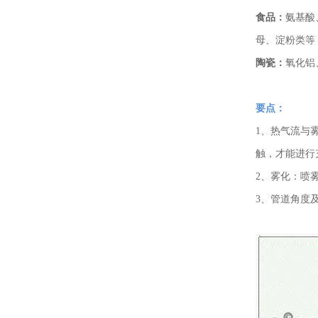
食品：
氨基酸
母、淀粉类等
陶瓷：
氧化铝
要点：
1、热气流与
触，才能进行
2、雾化：喷
3、管道角度