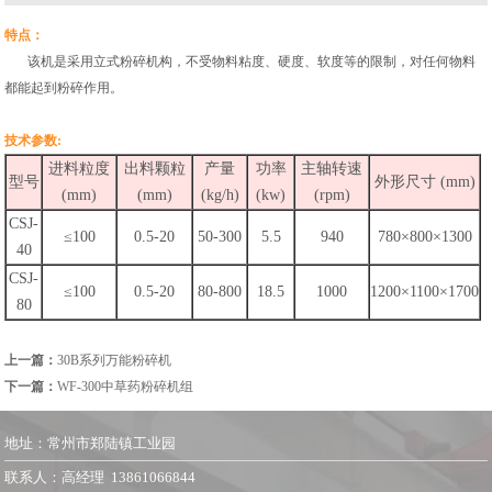
特点：
该机是采用立式粉碎机构，不受物料粘度、硬度、软度等的限制，对任何物料
都能起到粉碎作用。
技术参数:
进料粒度
出料颗粒
产量
功率
主轴转速
型号
外形尺寸 (mm)
(mm)
(mm)
(kg/h)
(kw)
(rpm)
CSJ-
≤100
0.5-20
50-300
5.5
940
780×800×1300
40
CSJ-
≤100
0.5-20
80-800
18.5
1000
1200×1100×1700
80
上一篇：
30B系列万能粉碎机
下一篇：
WF-300中草药粉碎机组
地址：常州市郑陆镇工业园
联系人：高经理 13861066844